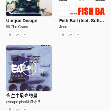
Unique Design
Fish Ball (feat. Soft Lipa and Manchuker)
鶴 The Crane
Jnco
夜空中最亮的星
escape plan逃跑计划