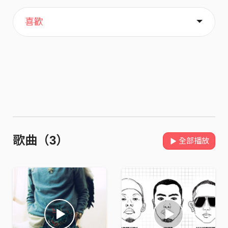
主頁
歌單
關於
喜歡
歌曲（3）
全部播放