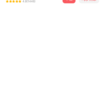
Rohar
4.8(1446)
＋ 追蹤
@rohar
介紹
一连串未被关闭的梦，仍在在我们身体中工作。我们继续做
梦。
歌詞
词曲：叶禹含
编曲：叶凡
制作人：叶凡
键盘、吉他、Program：叶凡
录音工程师：叶凡 @balmyStudio (Beijing)