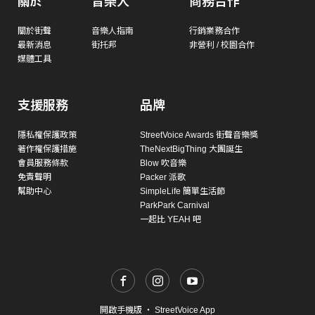
關於
音樂人
商務合作
關於街聲
音樂人指南
行銷業務合作
最新消息
街托邦
非營利 / 校園合作
媒體工具
支援服務
品牌
隱私權保護政策
StreetVoice Awards 街聲音樂獎
著作權保護措施
TheNextBigThing 大團誕生
會員服務條款
Blow 吹音樂
免責聲明
Packer 派歌
幫助中心
SimpleLife 簡單生活節
ParkPark Carnival
一起比 YEAH 吧
開啟手機版
・
StreetVoice App