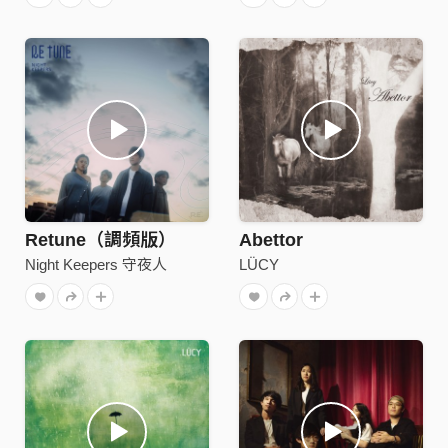
Retune（調頻版）
Abettor
Night Keepers 守夜人
LÜCY