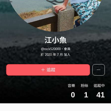
江小魚
@rock520000・會員
於 2020 年 7 月 加入
＋ 追蹤
音樂
粉絲
追蹤中
0
1
41