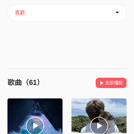
主頁
關於
喜歡
歌曲（61）
全部播放