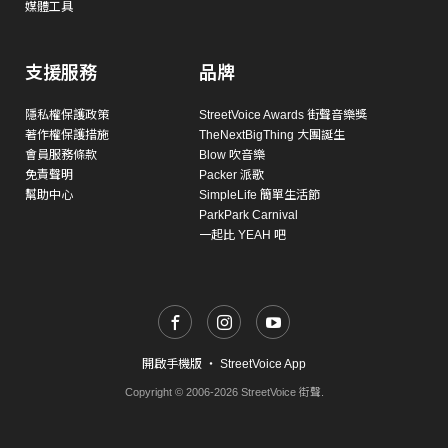
媒體工具
支援服務
品牌
隱私權保護政策
StreetVoice Awards 街聲音樂獎
著作權保護措施
TheNextBigThing 大團誕生
會員服務條款
Blow 吹音樂
免責聲明
Packer 派歌
幫助中心
SimpleLife 簡單生活節
ParkPark Carnival
一起比 YEAH 吧
開啟手機版
・
StreetVoice App
Copyright © 2006-2026 StreetVoice 街聲.