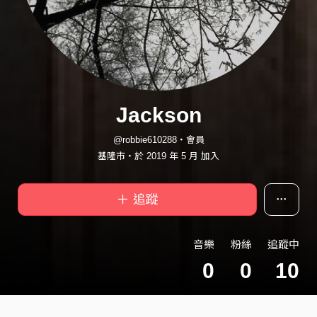
Jackson
@robbie610288・會員
基隆市・於 2019 年 5 月 加入
＋ 追蹤
音樂
粉絲
追蹤中
0
0
10