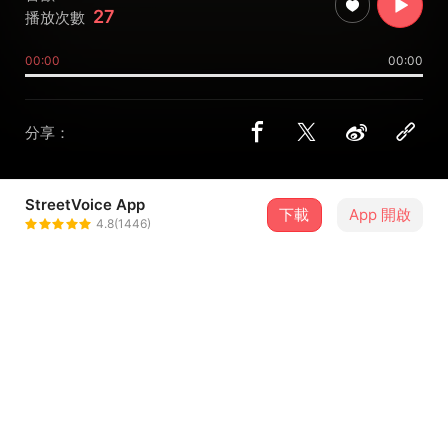
27
播放次數
00:00
00:00
分享：
StreetVoice App
下載
App 開啟
riyal＿no＿wawa
4.8(1446)
＋ 追蹤
@riyalnowawa2024
合作音樂人
e58652002