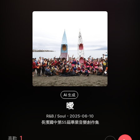
AI 生成
曖
R&B / Soul
・2025-06-10
長濱國中第55屆畢業音樂創作集
1
喜歡