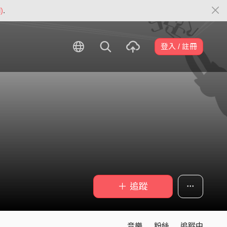
)
.
登入 / 註冊
＋ 追蹤
音樂
粉絲
追蹤中