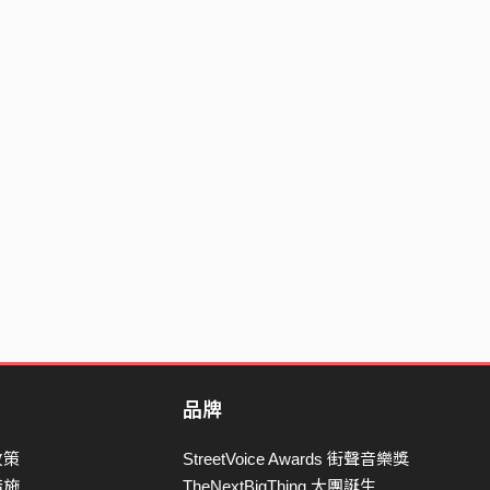
品牌
政策
StreetVoice Awards 街聲音樂獎
措施
TheNextBigThing 大團誕生