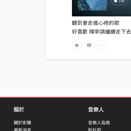
199
聽到會走進心裡的歌
好喜歡 暐宰請繼續走下
關於
音樂人
關於街聲
音樂人指南
最新消息
街托邦