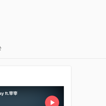
於
ay ft.宰宰