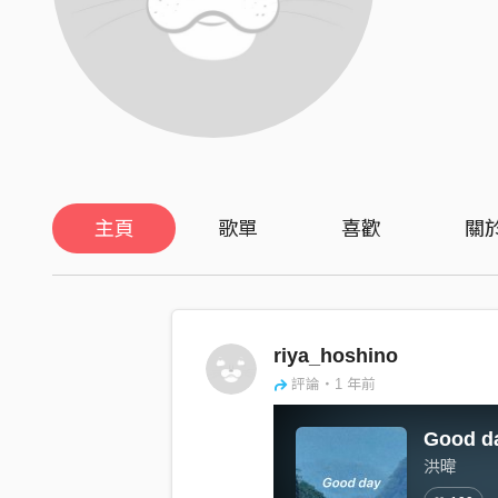
主頁
歌單
喜歡
關
riya_hoshino
評論・1 年前
Good d
洪暐