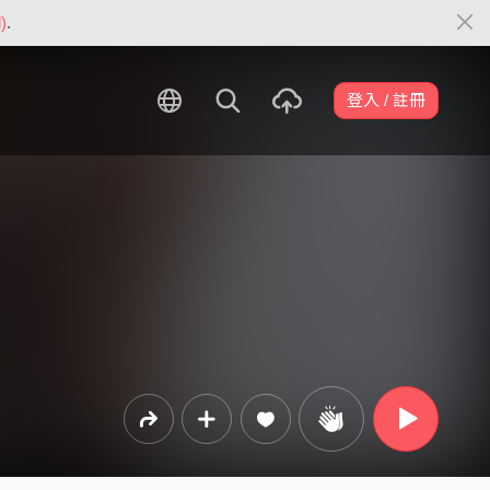
)
.
登入 / 註冊