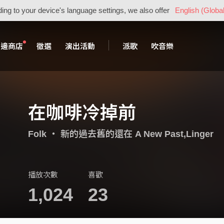
ing to your device's language settings, we also offer
English (Global
周邊商店
徵選
演出活動
派歌
吹音樂
在咖啡冷掉前
Folk
・
新的過去舊的還在 A New Past,Linger
播放次數
喜歡
1,024
23