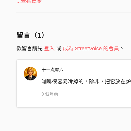
只是簡單的聊天不為了改變
...查看更多
配唱製作人 Vocal Producer｜吳浚瑋 Genwie Wu
做不好的事情 再沒有人能怪你
吉他 Guitars｜蔣希夷 XiYi Jiang
我留下一封信等待你開啟
貝斯 Bass｜林恩立 NZ Lin
鼓組 Drums｜蔣季庭 Tim Jiang
你是我不願的練習
留言（
1
）
和聲編寫 Backing Vocal Arrangement｜張仁與 J
過去的它還沒過去
和音 Backing Vocals｜張仁與 Jewel Chang
欲留言請先
登入
或
成為 StreetVoice 的會員
。
我剪短了頭髮 想迎來新的氣象
錄音師 Recording Engineer｜李詠恩 Joshua Lee 
如果我站在面前你認得嗎
錄音室 Recording Studio｜荒原錄音室 Wasteland S
十一点零六
厭倦說服自己 這些都無關於你
混音工程師 Mixing Engineer｜趙宇晨 Asa Chao
最近我感覺越來越像你
母帶後期工程師 Mastering Engineer｜趙宇晨 Asa
咖啡很容易冷掉的，除非，把它放在
你是我不願的練習
9 個月前
過去的它還沒過去
我保留著你的房間
它和你離開時一樣