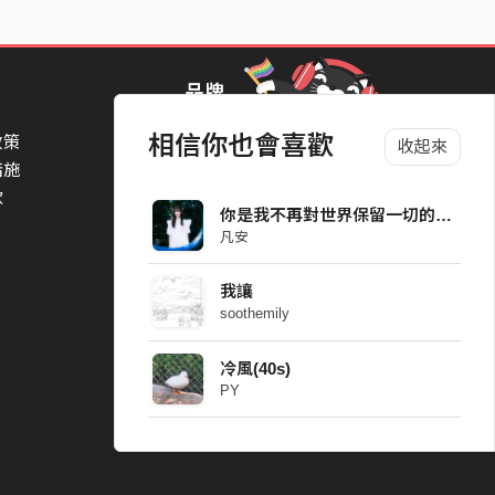
品牌
相信你也會喜歡
政策
StreetVoice Awards 街聲音樂獎
收起來
措施
TheNextBigThing 大團誕生
款
Blow 吹音樂
你是我不再對世界保留一切的原因 Demo
Packer 派歌
凡安
SimpleLife 簡單生活節
ParkPark Carnival
我讓
一起比 YEAH 吧
soothemily
冷風(40s)
PY