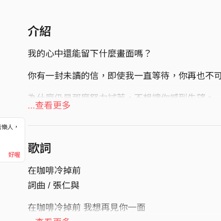
介紹
我的心中還能留下什麼畫面嗎？
你有一封未讀的信，即使我一直等待，你再也不
為什麼仍是那麼努力試著，不想讓你感到失望。
...查看更多
原來只是我一直在對自己說話......
音樂人，
！
那些你再也聽不到的，變成了歌，變成了等待，
歌詞
好喔
作詞 Lyricist｜張仁與 Jewel Chang
在咖啡冷掉前
作曲 Compose｜張仁與 Jewel Chang
詞曲 / 張仁與
製作人 Producer｜趙宇晨 Asa Chao
在咖啡冷掉前 我想再見你一面
編曲 Arranger｜蔣希夷 XiYi Jiang