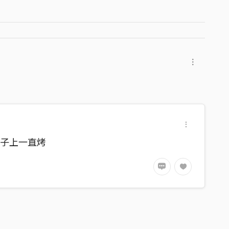
ewel Chang、趙宇晨 Asa Chao
(Drums) 、趙宇晨 Asa Chao (Others)
tudio、Side Bon Studio
 Chao
炉子上一直烤