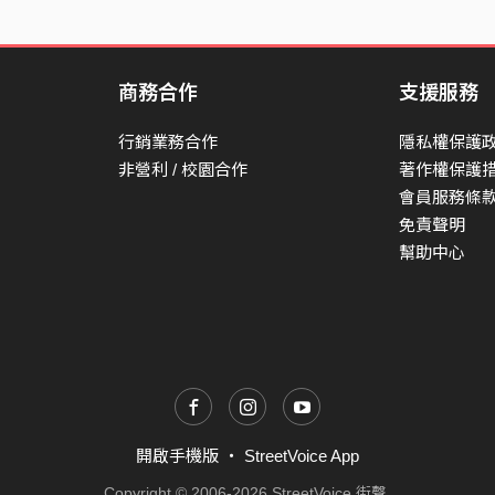
我害怕當你回到這裡
找不到你存在的痕跡
失去了還要我假裝
商務合作
支援服務
這不是只留下悲傷
行銷業務合作
隱私權保護
你再也遇不到新的我
非營利 / 校園合作
著作權保護
而我試著不讓你感到失望
會員服務條
免責聲明
在咖啡冷掉前 我想再見你一面
幫助中心
只是簡單的聊天不為了改變
你是我不願的練習
過去的它還沒過去
開啟手機版
・
StreetVoice App
Copyright © 2006-2026 StreetVoice 街聲.