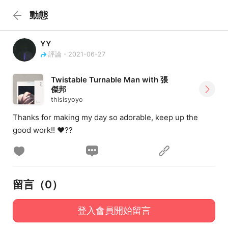
動態
YY
評論・2021-06-27
Twistable Turnable Man with 張
傑邦
thisisyoyo
Thanks for making my day so adorable, keep up the
good work!! ❤️??
留言（
0
）
登入會員開始留言