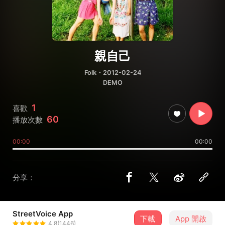
親自己
Folk
・2012-02-24
DEMO
1
喜歡
60
播放次數
00:00
00:00
分享：
StreetVoice App
下載
App 開啟
騎去哪
4.8(1446)