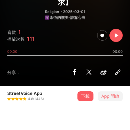
求】
Religion
・2025-03-01
🛐永恆的讚美-詩篇心曲
1
喜歡
111
播放次數
00:00
00:00
分享：
StreetVoice App
下載
App 開啟
Richie Tseng
4.8(1446)
＋ 追蹤
@richiehare