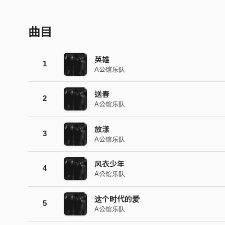
曲目
英雄
1
A公馆乐队
送春
2
A公馆乐队
放漾
3
A公馆乐队
风衣少年
4
A公馆乐队
这个时代的爱
5
A公馆乐队