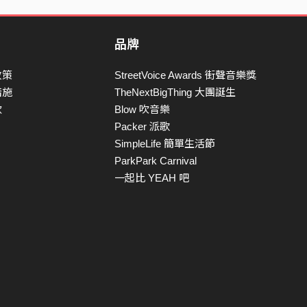
品牌
政策
StreetVoice Awards 街聲音樂獎
措施
TheNextBigThing 大團誕生
款
Blow 吹音樂
Packer 派歌
SimpleLife 簡單生活節
ParkPark Carnival
一起比 YEAH 吧