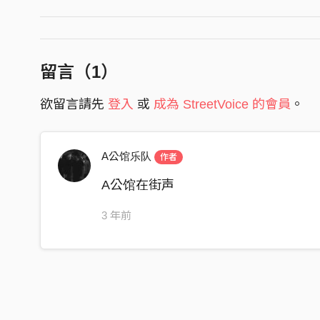
留言（
1
）
欲留言請先
登入
或
成為 StreetVoice 的會員
。
A公馆乐队
作者
A公馆在街声
3 年前