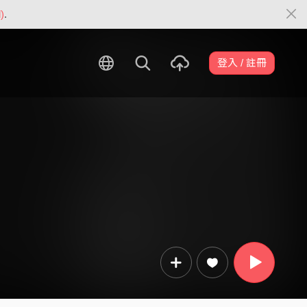
)
.
登入 / 註冊