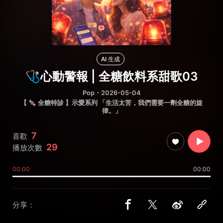
AI 生成
🩺心動警報 | 全糖飲料系甜歌03
Pop
・2026-05-04
【 🍬 全糖特診 】示愛系列 「生活太苦，我們需要一劑全糖的旋
律。」
7
喜歡
29
播放次數
00:00
00:00
分享：