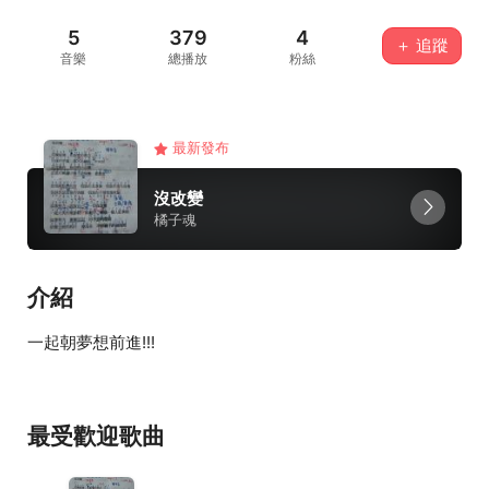
5
379
4
＋ 追蹤
音樂
總播放
粉絲
最新發布
沒改變
橘子魂
介紹
一起朝夢想前進!!!
最受歡迎歌曲