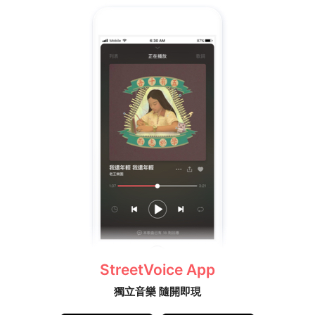
StreetVoice App
獨立音樂 隨開即現