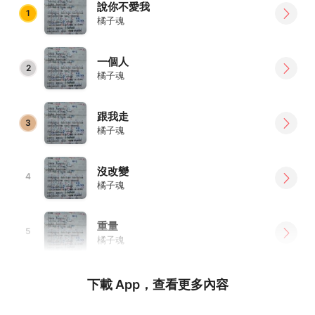
說你不愛我
1
橘子魂
一個人
2
橘子魂
跟我走
3
橘子魂
沒改變
4
橘子魂
重量
5
橘子魂
下載 App，查看更多內容