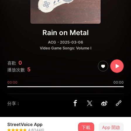
Rain on Metal
ACG
・2025-03-06
Video Game Songs: Volume I
0
喜歡
5
播放次數
00:00
00:00
分享：
StreetVoice App
下載
App 開啟
Reflect-Null
4.8(1446)