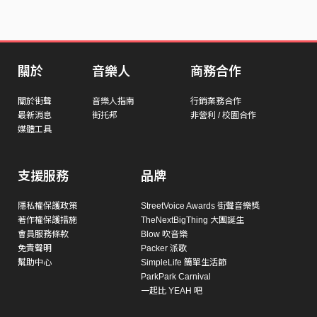
關於
音樂人
商務合作
關於街聲
音樂人指南
行銷業務合作
最新消息
街托邦
非營利 / 校園合作
媒體工具
支援服務
品牌
隱私權保護政策
StreetVoice Awards 街聲音樂獎
著作權保護措施
TheNextBigThing 大團誕生
會員服務條款
Blow 吹音樂
免責聲明
Packer 派歌
幫助中心
SimpleLife 簡單生活節
ParkPark Carnival
一起比 YEAH 吧