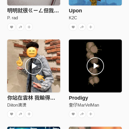
明明就很ㄍㄧㄥ但我還是喜歡你(Remix)
Upon
P. rad
K2C
你站在雲林 我輸得徹底
Prodigy
Diiton滴燙
奎仔MarVelMan