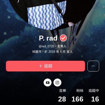
P. rad
@red_0720・音樂人
桃園市・於 2018 年 6 月 加入
＋ 追蹤
音樂
粉絲
追蹤中
28
166
16