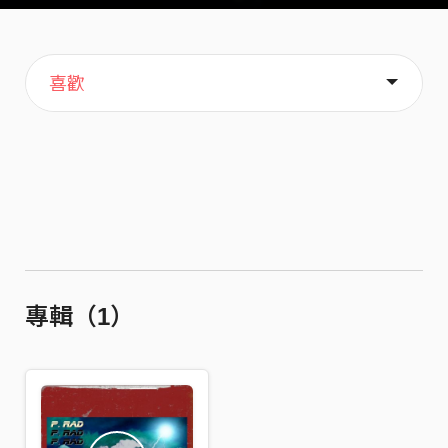
主頁
音樂
關於
喜歡
專輯（1）