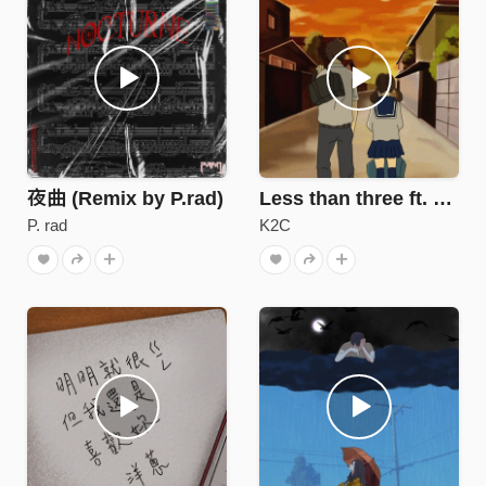
夜曲 (Remix by P.rad)
Less than three ft. 學妹
P. rad
K2C