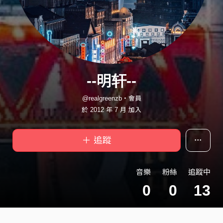
--明轩--
@realgreenzb・會員
於 2012 年 7 月 加入
＋ 追蹤
音樂
粉絲
追蹤中
0
0
13