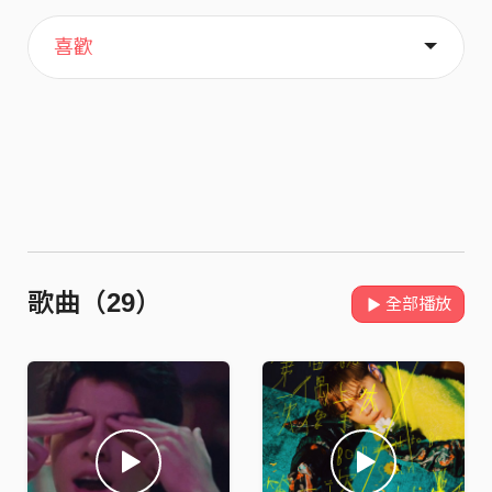
主頁
關於
喜歡
歌曲（29）
全部播放