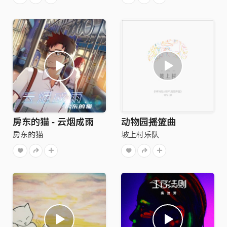
房东的猫 - 云烟成雨
动物园摇篮曲
房东的猫
坡上村乐队