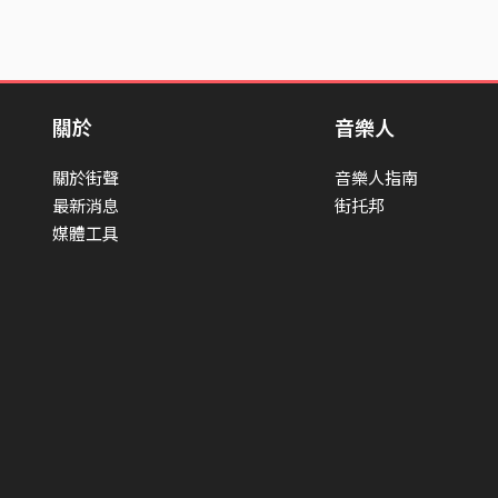
關於
音樂人
關於街聲
音樂人指南
最新消息
街托邦
媒體工具