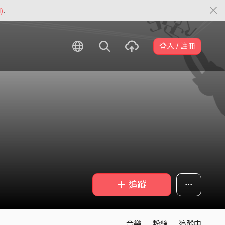
)
.
登入 / 註冊
＋ 追蹤
音樂
粉絲
追蹤中