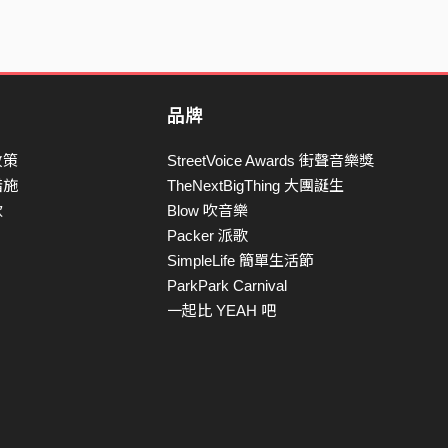
品牌
政策
StreetVoice Awards 街聲音樂獎
措施
TheNextBigThing 大團誕生
款
Blow 吹音樂
Packer 派歌
SimpleLife 簡單生活節
ParkPark Carnival
一起比 YEAH 吧