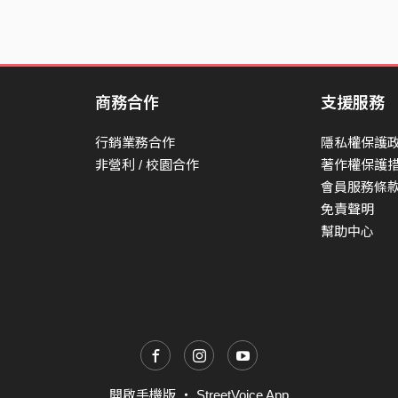
商務合作
支援服務
行銷業務合作
隱私權保護
非營利 / 校園合作
著作權保護
會員服務條
免責聲明
幫助中心
開啟手機版
・
StreetVoice App