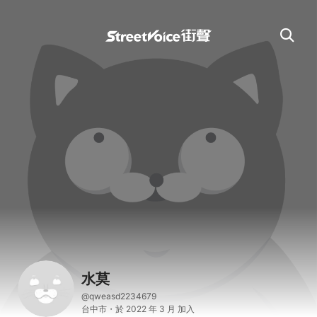
水莫
@qweasd2234679
台中市・於 2022 年 3 月 加入