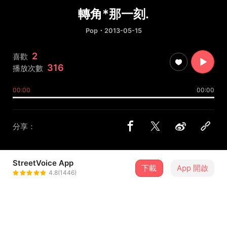
轉角*那一刻.
Pop
・2013-05-15
2
喜歡
316
播放次數
00:00
00:00
分享：
StreetVoice App
下載
App 開啟
謝嘉倫
4.8(1446)
＋ 追蹤
@qwe12rty12