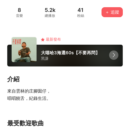
8
5.2k
41
＋ 追蹤
音樂
總播放
粉絲
最新發布
大嘻哈3海選60s【不要再問】
黑謙
介紹
來自雲林的庄腳囡仔，
唱唱饒舌，紀錄生活。
最受歡迎歌曲