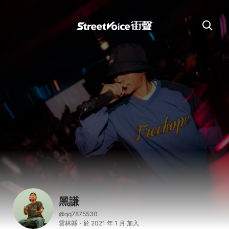
黑謙
@qq7875530
雲林縣・於 2021 年 1 月 加入