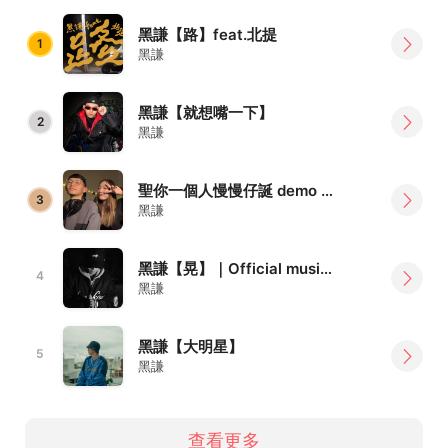
黑謙【路】feat.北提
1
黑謙
黑謙【就想嘴一下】
2
黑謙
聖你一個人慢慢仔誕 demo feat.Zoma
3
黑謙
黑謙【晃】｜Official music video｜大嘻哈時代2｜60秒完整版
4
黑謙
黑謙【大明星】
5
黑謙
查看更多