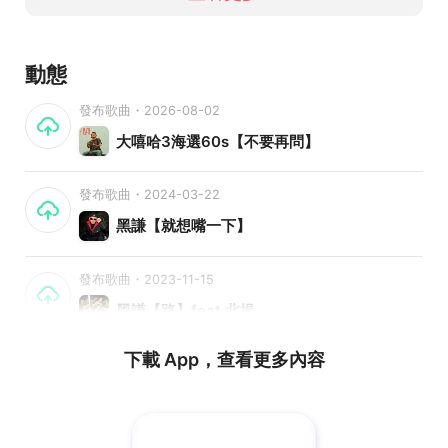
動態
發布歌曲・2026-08-02
大嘻哈3海選60s【不要再問】
發布歌曲・2024-03-22
黑謙【就想嘴一下】
發布歌曲・2023-11-15
黑謙【路】feat.北提
下載 App，查看更多內容