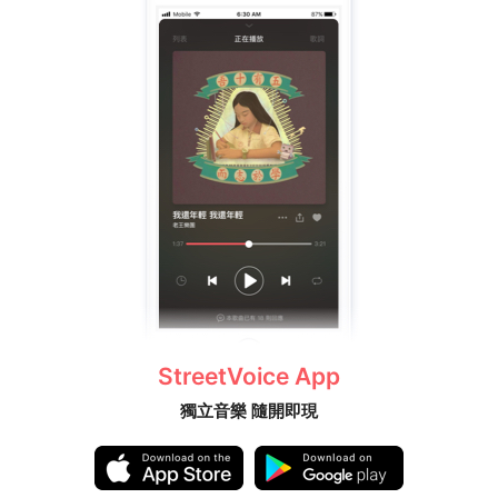
StreetVoice App
獨立音樂 隨開即現