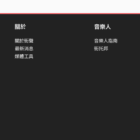
關於
音樂人
關於街聲
音樂人指南
最新消息
街托邦
媒體工具