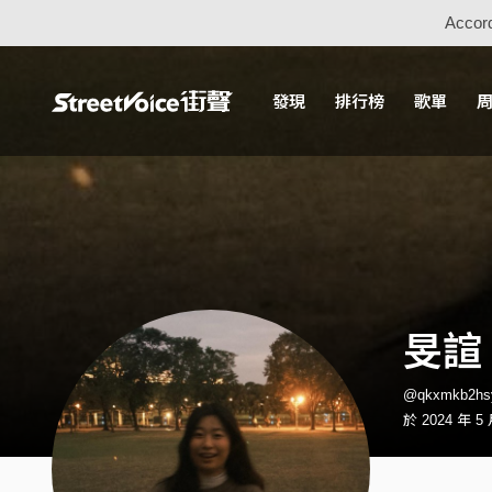
Accord
發現
排行榜
歌單
旻諠
@qkxmkb2h
於 2024 年 5