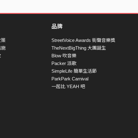
品牌
政策
StreetVoice Awards 街聲音樂獎
措施
TheNextBigThing 大團誕生
款
Blow 吹音樂
Packer 派歌
SimpleLife 簡單生活節
ParkPark Carnival
一起比 YEAH 吧