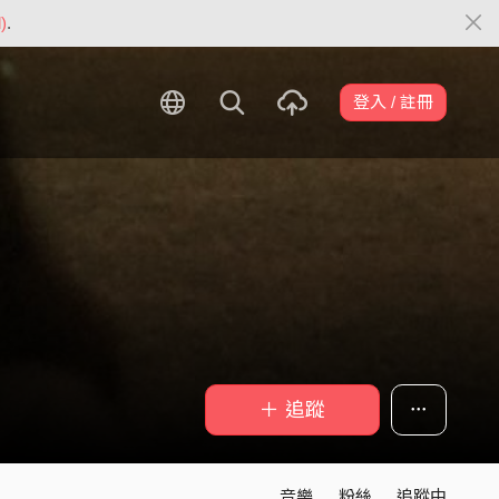
)
.
登入 / 註冊
＋ 追蹤
音樂
粉絲
追蹤中