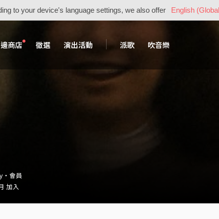
ing to your device's language settings, we also offer
English (Global
周邊商店
徵選
演出活動
派歌
吹音樂
sy・會員
 月 加入