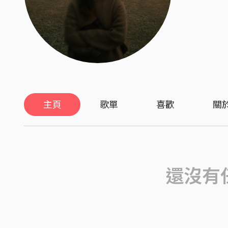
主頁
歌單
喜歡
關
還沒有