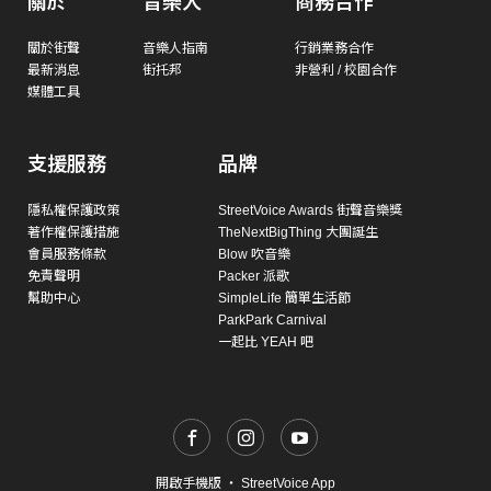
關於
音樂人
商務合作
關於街聲
音樂人指南
行銷業務合作
最新消息
街托邦
非營利 / 校園合作
媒體工具
支援服務
品牌
隱私權保護政策
StreetVoice Awards 街聲音樂獎
著作權保護措施
TheNextBigThing 大團誕生
會員服務條款
Blow 吹音樂
免責聲明
Packer 派歌
幫助中心
SimpleLife 簡單生活節
ParkPark Carnival
一起比 YEAH 吧
開啟手機版
・
StreetVoice App