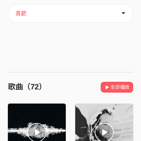
主頁
歌單
關於
喜歡
歌曲（72）
全部播放