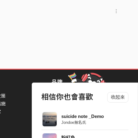
品牌
相信你也會喜歡
政策
StreetVoice Awards 街聲音樂獎
收起來
措施
TheNextBigThing 大團誕生
款
Blow 吹音樂
suicide note _Demo
Packer 派歌
Jondoe無名氏
SimpleLife 簡單生活節
ParkPark Carnival
粉紅色