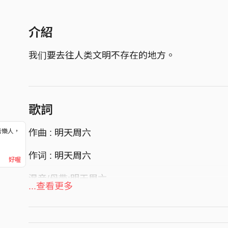
介紹
我们要去往人类文明不存在的地方。
歌詞
作曲 : 明天周六
音樂人，
！
作词 : 明天周六
好喔
混音/母带:明天周六
...查看更多
录音：安康旅行时代工作室@田敏
你不会抗拒的彼岸，那海上的帆