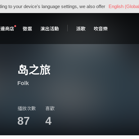
ing to your device's language settings, we also offer
English (Global
周邊商店
徵選
演出活動
派歌
吹音樂
岛之旅
Folk
播放次數
喜歡
87
4