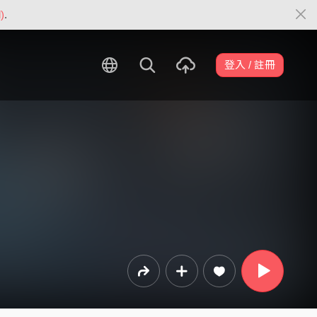
)
.
登入 / 註冊