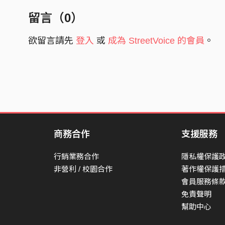
留言（
0
）
你忘记星辰的暗淡，烟雾的弥漫
欲留言請先
登入
或
成為 StreetVoice 的會員
。
奇形怪状的梦，与你的心动
耳边听过的风，是逃脱的红
时间与地点的相关，我期待的一站
再不渴求任何答案，也不再走散
看漆黑的夜空，看海浪颤动
商務合作
支援服務
旅程有始无终，也有所不同
行銷業務合作
隱私權保護
非營利 / 校園合作
著作權保護
当遥远的都不再被掩埋，我可以放弃被爱
會員服務條
免責聲明
要多明白，人总不能只剩感慨
幫助中心
当我眼前的每一片尘埃，不安的都被替代