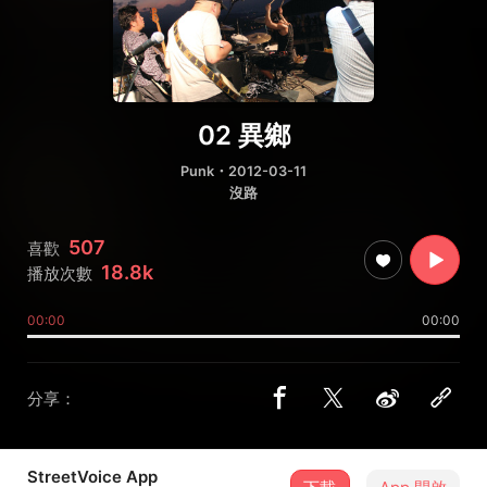
02 異鄉
Punk
・2012-03-11
沒路
507
喜歡
18.8k
播放次數
00:00
00:00
分享：
StreetVoice App