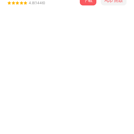
下載
App 開啟
非人物種
4.8(1446)
＋ 追蹤
@punktv
介紹
城市人之間的冷漠,讓故鄉有異鄉的感覺
歌詞
殘存的睡意 吞掉了我的饑餓感
午後的白日夢 總是數個奢侈的夢
景色不停向後 抓不住 不停向後 無法感受
年紀 一點 一點慢慢變老 我還在 尋找 異鄉的 同鄉人
...查看更多
縱然危險 還是一樣想念