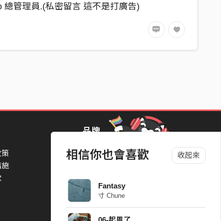
o 總管理員.(私密留言 這不是打廣告)
品牌
相信你也會喜歡
政策
StreetVoice Awards 街聲音樂獎
收起來
措施
TheNextBigThing 大團誕生
款
Blow 吹音樂
Fantasy
Packer 派歌
寸 Chune
SimpleLife 簡單生活節
ParkPark Carnival
06-起風了