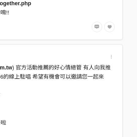
together.php
唷!!
om.tw
) 官方活動推薦的好心情總管 有人向我推
056的線上駐唱 希望有機會可以邀請您一起來
作
好啦