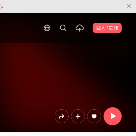
)
.
登入 / 註冊