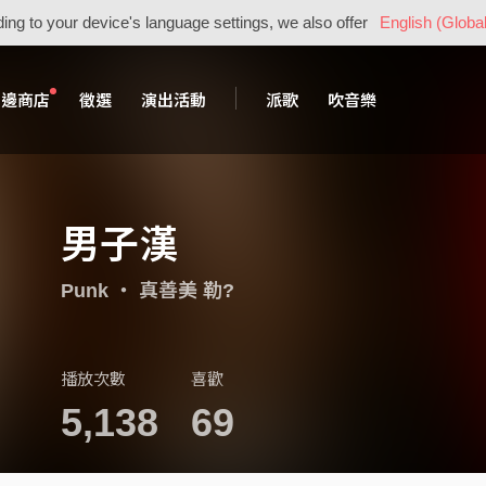
ing to your device's language settings, we also offer
English (Global
周邊商店
徵選
演出活動
派歌
吹音樂
男子漢
Punk
・
真善美 勒?
播放次數
喜歡
5,138
69