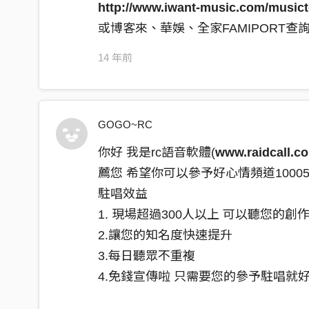
http://www.iwant-music.com/music
你甘會知影 這是我寂寞的心聲
或博客來、華娛、全家FAMIPORT查詢
14 年前
GOGO~RC
你好 我是rc語音軟體(
www.raidcall.c
薦您 希望你可以參予好心情頻道100
駐唱效益
1. 現場超過300人以上 可以聽您的創
2.讓您的知名度快速提升
3.每日聽眾不重複
4.免錢宣傳啦 只需要您的參予駐唱就