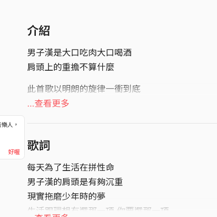
介紹
男子漢是大口吃肉大口喝酒
肩頭上的重擔不算什麼
此首歌以明朗的旋律一衝到底
配上男子漢的solo
...查看更多
想要直接用力的殺入聽眾的心裡
音樂人，
！
歌詞
好喔
每天為了生活在拼性命
男子漢的肩頭是有夠沉重
現實拖磨少年時的夢
生活跟理想有選那一項 你要選那一項