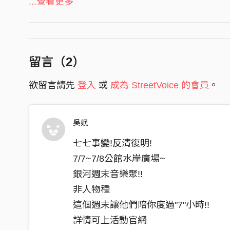
...查看更多
整身軀傷也是一天一天
要有悲傷也是放水流
怎樣孤單也不會眼淚流
留言（
2
）
心內話我講不出聲 你甘有再聽
欲留言請先
登入
或
成為 StreetVoice 的會員
。
男子漢的心聲 講不出口 放在心內裝惦惦
你甘會知影
吳姄
我是笑笑在跟你們講話
你甘知影我心內的滴血
七七事變!反清復明!
所有痛苦攏嘎吞落腹底
7/7~7/8公館水岸廣場~
惦起啊我的嘴 不想要講話
銀河週末音樂聚!!
非人物種
男子漢的心聲 講不出口 放在心內裝惦惦
這個週末讓他們陪你度過"7"小時!!
你甘會知影
詳情可上活動官網
男子漢的心聲 講不出口 放在心內裝惦惦