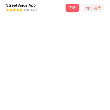
StreetVoice App
下載
App 開啟
Party Sense 派對紳士
4.8(1446)
＋ 追蹤
@ptss0404
曲目（6）
排序
歌曲名稱
Party Sense 派對紳士
1
Party Sense 派對紳士 - 夜雨 (鋼琴版)
2
01 狩獵者
3
02 甜蜜專有名詞
4