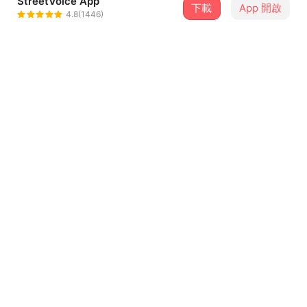
StreetVoice App
下載
App 開啟
孫一軒Sun
4.8(1446)
＋ 追蹤
@psvsun
介紹
碟抹cakee
歌詞
藉口 他們都說是藉口
一切只是合理化自己的理由
我懂 所以無法說出口
所以吞下自我安慰的幻藥
...查看更多