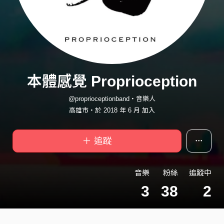
本體感覺 Proprioception
@proprioceptionband・音樂人
高雄市・於 2018 年 6 月 加入
＋ 追蹤
音樂
粉絲
追蹤中
3
38
2