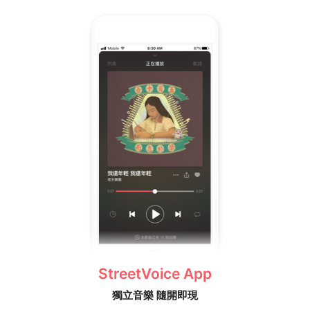
StreetVoice App
獨立音樂 隨開即現