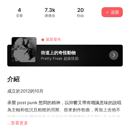
4
7.3k
20
＋ 追蹤
音樂
總播放
粉絲
最新發布
街道上的奇怪動物
Pretty Freak 超級怪胎
介紹
成立於2012的10月
承襲 post punk 愁悶的精神，以抑鬱又帶有嘲諷意味的說唱
為主軸和低沉且粗糙的貝斯、鼓來創作歌曲，再加上吉他不
時發出的骯髒噪音和合成器的詭異聲響形成了開心不太起來
...查看更多
的樂句。