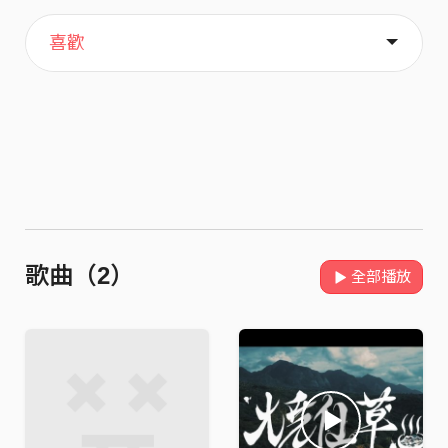
主頁
關於
喜歡
歌曲（2）
全部播放