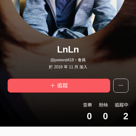
LnLn
@pretend418・會員
於 2018 年 11 月 加入
＋ 追蹤
音樂
粉絲
追蹤中
0
0
2