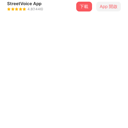
StreetVoice App
下載
App 開啟
落差草原 WWWW
4.8(1446)
＋ 追蹤
@prairiewwww
歌詞
告別後你帶他走
選擇條遙遠的路
懸垂樹木在耳語
河水平靜緩緩流
...查看更多
隨著 星月 漫步
一顆遠星
沉睡 喜悅 漫步
留言（
2
）
一顆遠星
登入會員開始留言
你像風 也像河流