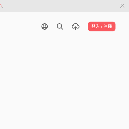
)
.
登入 / 註冊