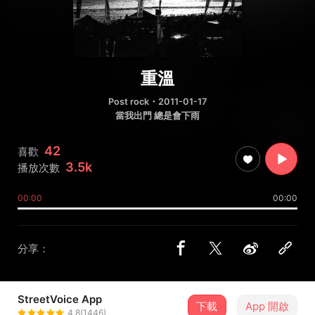
重溫
Post rock
・2011-01-17
當我出門 總是會下雨
42
喜歡
3.5k
播放次數
00:00
00:00
分享：
StreetVoice App
下載
App 開啟
優雅 逆轉
4.8(1446)