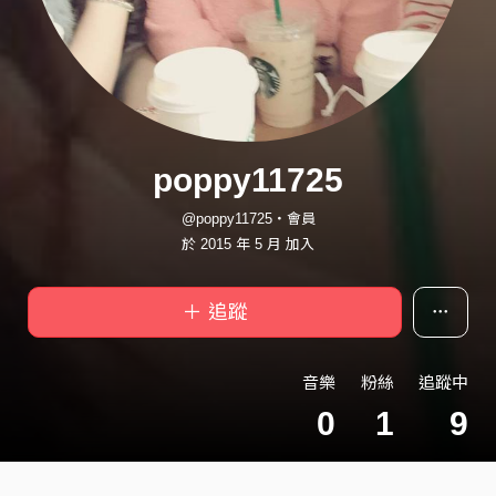
poppy11725
@poppy11725・會員
於 2015 年 5 月 加入
＋ 追蹤
音樂
粉絲
追蹤中
0
1
9