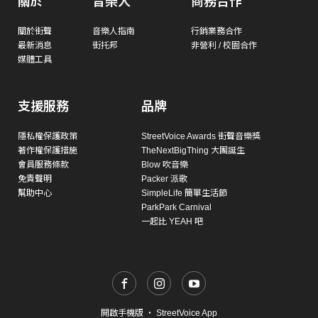
關於
音樂人
商務合作
關於街聲
音樂人指南
行銷業務合作
最新消息
街托邦
非營利 / 校園合作
媒體工具
支援服務
品牌
隱私權保護政策
StreetVoice Awards 街聲音樂獎
著作權保護措施
TheNextBigThing 大團誕生
會員服務條款
Blow 吹音樂
免責聲明
Packer 派歌
幫助中心
SimpleLife 簡單生活節
ParkPark Carnival
一起比 YEAH 吧
開啟手機版
・
StreetVoice App