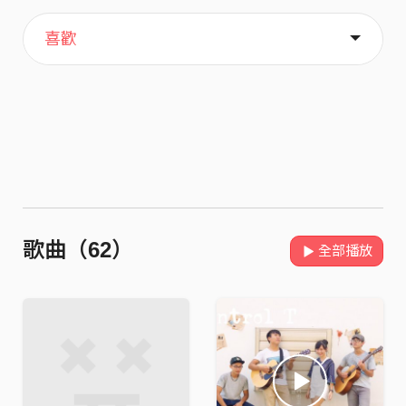
主頁
歌單
關於
喜歡
歌曲（62）
全部播放