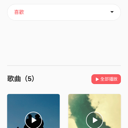
主頁
歌單
關於
喜歡
歌曲（5）
全部播放