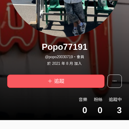
Popo77191
@popo20030719・會員
於 2021 年 8 月 加入
＋ 追蹤
音樂
粉絲
追蹤中
0
0
3