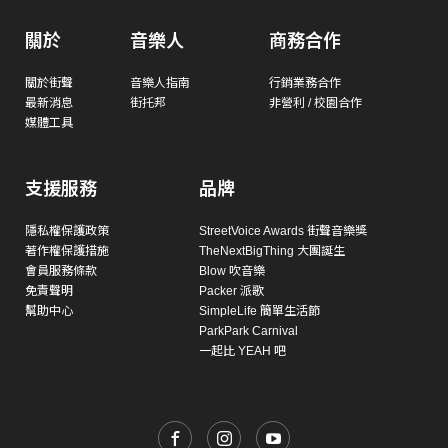
關於
音樂人
商務合作
關於街聲
音樂人指南
行銷業務合作
最新消息
街托邦
非營利 / 校園合作
媒體工具
支援服務
品牌
隱私權保護政策
StreetVoice Awards 街聲音樂獎
著作權保護措施
TheNextBigThing 大團誕生
會員服務條款
Blow 吹音樂
免責聲明
Packer 派歌
幫助中心
SimpleLife 簡單生活節
ParkPark Carnival
一起比 YEAH 吧