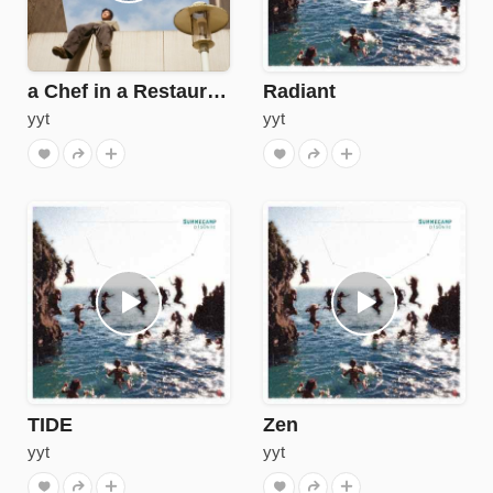
a Chef in a Restaurant
Radiant
yyt
yyt
TIDE
Zen
yyt
yyt