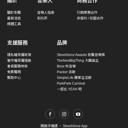
關於
音樂人
商務合作
關於街聲
音樂人指南
行銷業務合作
最新消息
街托邦
非營利 / 校園合作
媒體工具
支援服務
品牌
隱私權保護政策
StreetVoice Awards 街聲音樂獎
著作權保護措施
TheNextBigThing 大團誕生
會員服務條款
Blow 吹音樂
免責聲明
Packer 派歌
幫助中心
SimpleLife 簡單生活節
ParkPark Carnival
一起比 YEAH 吧
開啟手機版
・
StreetVoice App