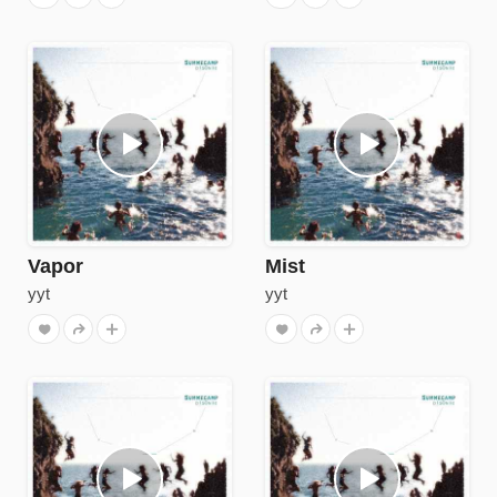
Vapor
Mist
yyt
yyt