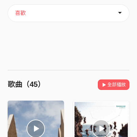
主頁
關於
喜歡
歌曲（45）
全部播放