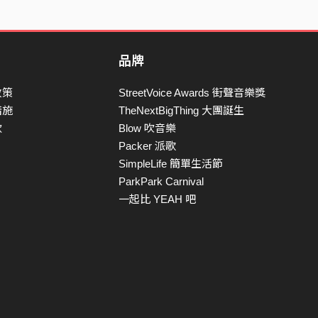
品牌
政策
StreetVoice Awards 街聲音樂獎
措施
TheNextBigThing 大團誕生
款
Blow 吹音樂
Packer 派歌
SimpleLife 簡單生活節
ParkPark Carnival
一起比 YEAH 吧