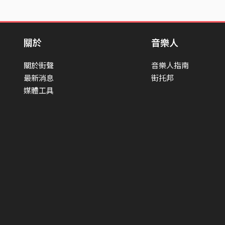
關於
音樂人
關於街聲
音樂人指南
最新消息
街托邦
媒體工具