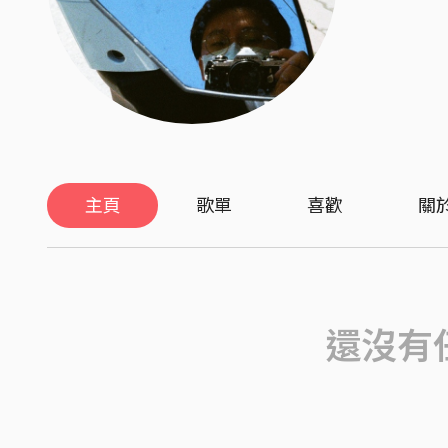
主頁
歌單
喜歡
關
還沒有