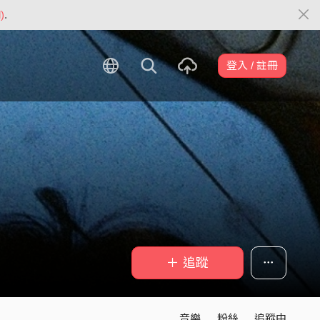
)
.
登入 / 註冊
＋ 追蹤
音樂
粉絲
追蹤中