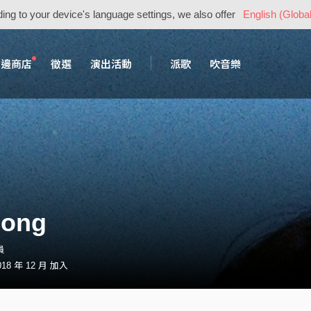
ing to your device's language settings, we also offer
English (Global
周邊商店
徵選
演出活動
派歌
吹音樂
pong
員
8 年 12 月 加入