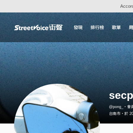
Accord
發現
排行榜
歌單
sec
@pong_・會
台南市・於 201