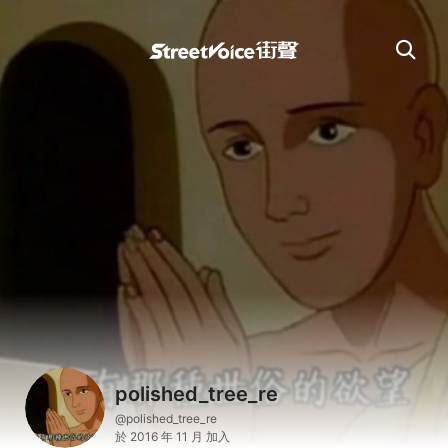
polished_tree_re
@polished_tree_re
於 2016 年 11 月 加入