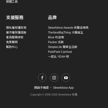
媒體工具
支援服務
品牌
隱私權保護政策
StreetVoice Awards 街聲音樂獎
著作權保護措施
TheNextBigThing 大團誕生
會員服務條款
Blow 吹音樂
免責聲明
Packer 派歌
幫助中心
SimpleLife 簡單生活節
ParkPark Carnival
一起比 YEAH 吧
開啟手機版
・
StreetVoice App
Copyright © 2006-2026 StreetVoice 街聲.