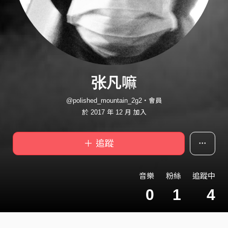
张凡嘛
@polished_mountain_2g2・會員
於 2017 年 12 月 加入
＋ 追蹤
音樂
粉絲
追蹤中
0
1
4