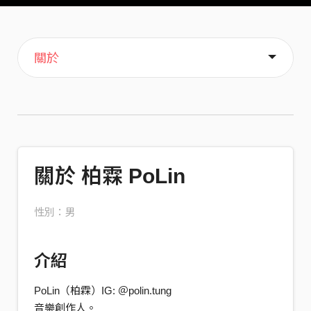
主頁
音樂
喜歡
關於
關於 柏霖 PoLin
性別：男
介紹
PoLin（柏霖）IG: ＠polin.tung
音樂創作人。