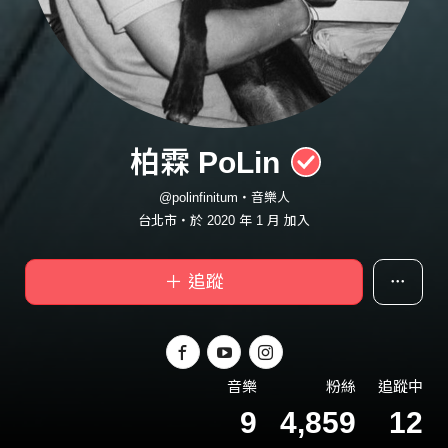
柏霖 PoLin
@polinfinitum・音樂人
台北市・於 2020 年 1 月 加入
＋ 追蹤
音樂
粉絲
追蹤中
9
4,859
12