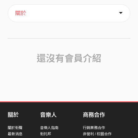
主頁
歌單
喜歡
關於
還沒有會員介紹
關於
音樂人
商務合作
關於街聲
音樂人指南
行銷業務合作
最新消息
街托邦
非營利 / 校園合作