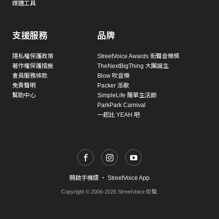
媒體工具
支援服務
品牌
隱私權保護政策
StreetVoice Awards 街聲音樂獎
著作權保護措施
TheNextBigThing 大團誕生
會員服務條款
Blow 吹音樂
免責聲明
Packer 派歌
幫助中心
SimpleLife 簡單生活節
ParkPark Carnival
一起比 YEAH 吧
開啟手機版
・
StreetVoice App
Copyright © 2006-2026 StreetVoice 街聲.