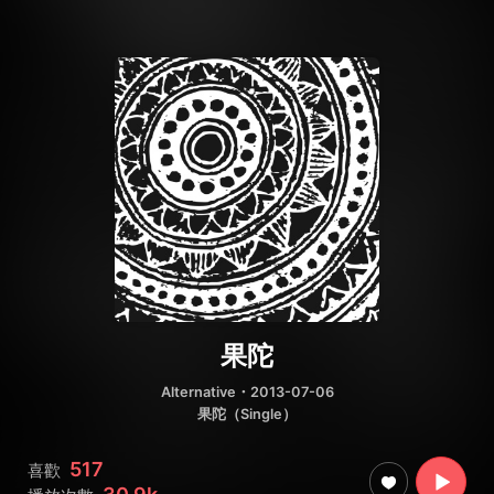
果陀
Alternative
・2013-07-06
果陀（Single）
517
喜歡