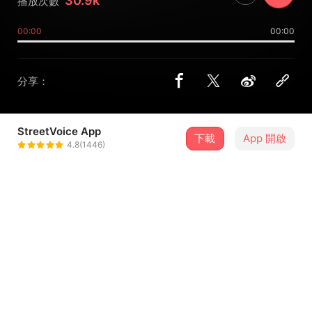
30.9k
播放次數
00:00
00:00
分享：
StreetVoice App
下載
App 開啟
南瓜妮歌迷俱樂部
4.8(1446)
＋ 追蹤
@pnfc
歌詞
我們都是無聲的魚 在城市張望
穿越階梯廣場迴廊 交換著想像
繞過黑暗的邊框 拼揍 自己的模樣