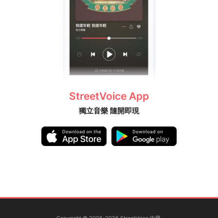
StreetVoice App
獨立音樂 隨開即現