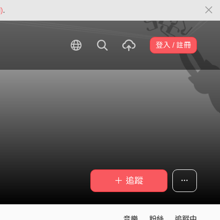
)
.
登入 / 註冊
＋ 追蹤
音樂
粉絲
追蹤中