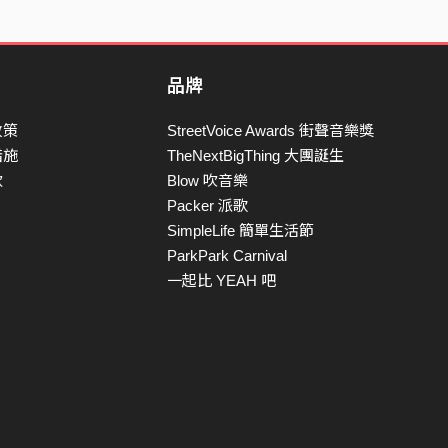
品牌
政策
StreetVoice Awards 街聲音樂獎
措施
TheNextBigThing 大團誕生
款
Blow 吹音樂
Packer 派歌
SimpleLife 簡單生活節
ParkPark Carnival
一起比 YEAH 吧