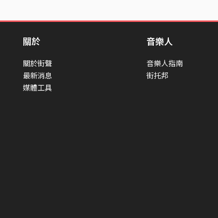
關於
音樂人
關於街聲
音樂人指南
最新消息
街托邦
媒體工具