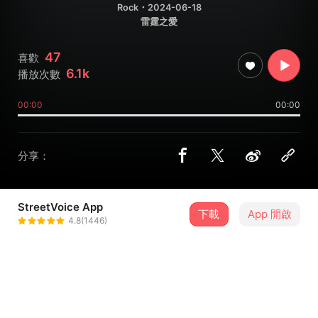
Rock
・2024-06-18
雷霆之愛
47
喜歡
6.1k
播放次數
00:00
00:00
分享：
StreetVoice App
下載
App 開啟
P!SCO
4.8(1446)
＋ 追蹤
@piscoband
8 月
2026新北市河海音樂季-8/15淡水場
15
16:00．新北市・淡水漁人舞台