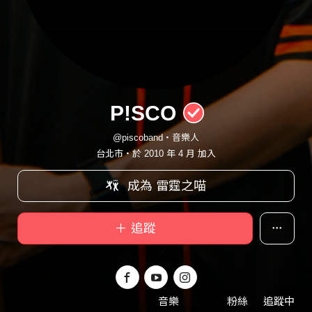
P!SCO
@piscoband・音樂人
台北市・於 2010 年 4 月 加入
成為 雷霆之喵
＋ 追蹤
音樂
粉絲
追蹤中