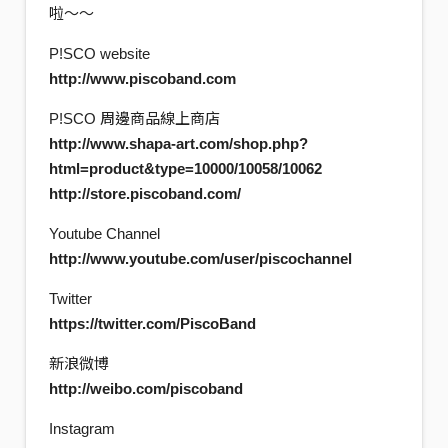
啦～～
P!SCO website
http://www.piscoband.com
P!SCO 周邊商品線上商店
http://www.shapa-art.com/shop.php?
html=product&type=10000/10058/10062
http://store.piscoband.com/
Youtube Channel
http://www.youtube.com/user/piscochannel
Twitter
https://twitter.com/PiscoBand
新浪微博
http://weibo.com/piscoband
Instagram