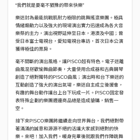
“我們就是要毫不猶豫的帶來快樂”
樂迷封為最能挑戰肌耐力極限的跳舞搖滾樂團。極具
情緒煽動力以及強大的現場演出實力迅速成為各大音
樂祭的主力，演出視野延伸至日本，港澳及中國；曾
受日本富士電視台，愛知電視台專訪，首次日本公演
獲得極佳的票房。
毫不間斷的演出風格，讓P!SCO超有特色。電子迷離
曲風混搭歡愉舞曲節奏，大量使用合成器和古典鋼琴
創造了絕對獨特的P!SCO曲風；演出時和台下樂迷的
互動創造了強大的演出氣場，樂迷自主成立後援會，
有趣的舞台動作讓台上台下玩成一片。P!SCO固定發
表特殊企劃的樂團週邊商品總是造成搶購，銷售一
空。
接下來P!SCO樂團將繼續走向世界舞台，我們絕對帶
著滿滿的誠意和源源不絕的活讓大家感到絕對的快
樂。來吧！加入我們。暖身完畢後就跟我們作陣跳舞