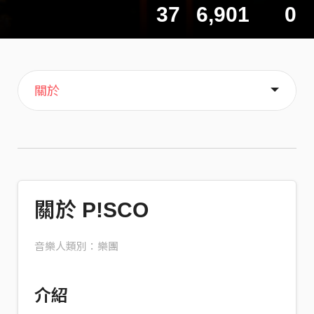
37
6,901
0
主頁
音樂
歌單
喜歡
關於
關於 P!SCO
音樂人類別：樂團
介紹