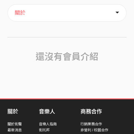
主頁
歌單
喜歡
關於
還沒有會員介紹
關於
音樂人
商務合作
關於街聲
音樂人指南
行銷業務合作
最新消息
街托邦
非營利 / 校園合作