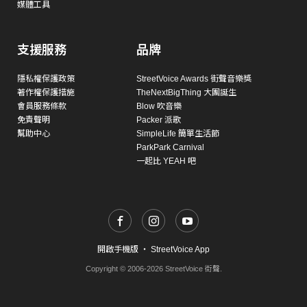
媒體工具
支援服務
品牌
隱私權保護政策
StreetVoice Awards 街聲音樂獎
著作權保護措施
TheNextBigThing 大團誕生
會員服務條款
Blow 吹音樂
免責聲明
Packer 派歌
幫助中心
SimpleLife 簡單生活節
ParkPark Carnival
一起比 YEAH 吧
開啟手機版
・
StreetVoice App
Copyright © 2006-2026 StreetVoice 街聲.