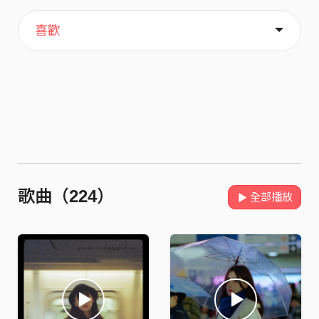
主頁
關於
喜歡
歌曲（224）
全部播放