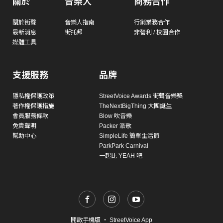
關於
音樂人
商務合作
關於街聲
音樂人指南
行銷業務合作
最新消息
街托邦
非營利 / 校園合作
媒體工具
支援服務
品牌
隱私權保護政策
StreetVoice Awards 街聲音樂獎
著作權保護措施
TheNextBigThing 大團誕生
會員服務條款
Blow 吹音樂
免責聲明
Packer 派歌
幫助中心
SimpleLife 簡單生活節
ParkPark Carnival
一起比 YEAH 吧
開啟手機版
・
StreetVoice App