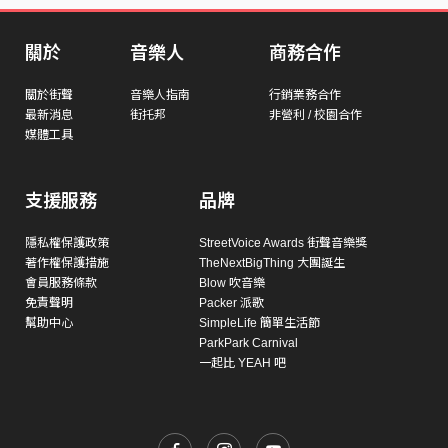
關於
音樂人
商務合作
關於街聲
音樂人指南
行銷業務合作
最新消息
街托邦
非營利 / 校園合作
媒體工具
支援服務
品牌
隱私權保護政策
StreetVoice Awards 街聲音樂獎
著作權保護措施
TheNextBigThing 大團誕生
會員服務條款
Blow 吹音樂
免責聲明
Packer 派歌
幫助中心
SimpleLife 簡單生活節
ParkPark Carnival
一起比 YEAH 吧