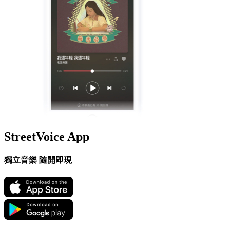
StreetVoice App
獨立音樂 隨開即現